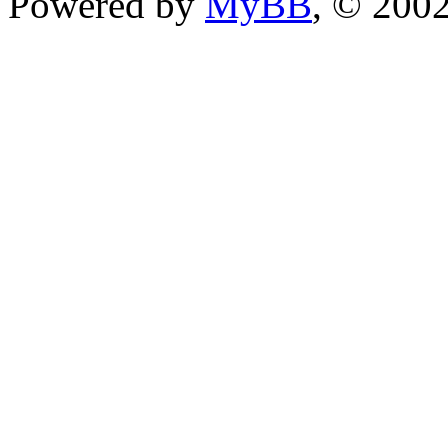
Powered by
MyBB
, © 200